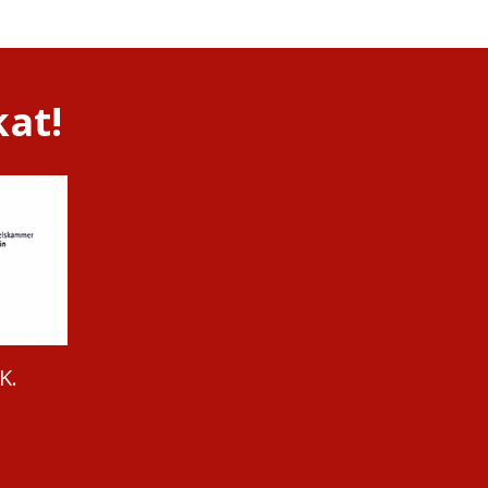
kat!
K.