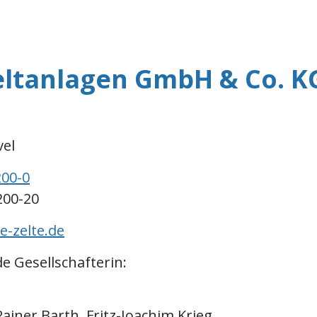
eltanlagen GmbH & Co. K
vel
200-0
200-20
-zelte.de
e Gesellschafterin:
ainer Barth, Fritz-Joachim Krieg